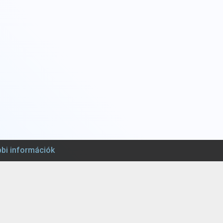
bi információk
Harmónia AMI