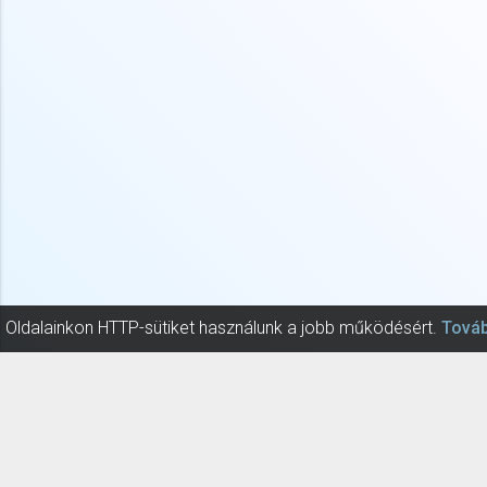
Oldalainkon HTTP-sütiket használunk a jobb működésért.
Továb